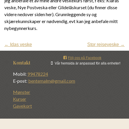
jeg anbefale et av mine andre veskekurs først, f eks: Klaras
veske, Nye Postveska eller Glidelåskurset (du finner disse
videre nedover siden her). Grunnleggende sy og
skjærekunnskaper er nødvendig, evt kan jeg anbefale mitt
nybegynnerkurs.
←
Idas veske
Stor reiseveske
→
Följ oss på Facebook
Kontakt
Vår hemsida är anpassad för alla enheter!
Mobil:
99478224
E-post:
bentemalm@gmail.com
Mønster
Kurser
Gavekort