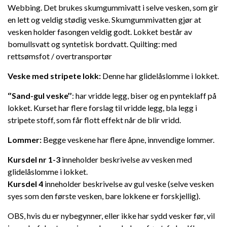
Webbing. Det brukes skumgummivatt i selve vesken, som gir
en lett og veldig stødig veske. Skumgummivatten gjør at
vesken holder fasongen veldig godt. Lokket består av
bomullsvatt og syntetisk bordvatt. Quilting: med
rettsømsfot / overtransportør
Veske med stripete lokk:
Denne har glidelåslomme i lokket.
‘’Sand-gul veske’’
: har vridde legg, biser og en pynteklaff på
lokket. Kurset har flere forslag til vridde legg, bla legg i
stripete stoff, som får flott effekt når de blir vridd.
Lommer:
Begge veskene har flere åpne, innvendige lommer.
Kursdel nr 1-3
inneholder beskrivelse av vesken med
glidelåslomme i lokket.
Kursdel 4
inneholder beskrivelse av gul veske (selve vesken
syes som den første vesken, bare lokkene er forskjellig).
OBS, hvis du er nybegynner, eller ikke har sydd vesker før, vil