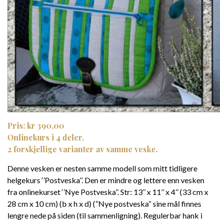
Pris: kr 390,00
Onlinekurs i 4 deler.
2 forskjellige varianter av samme veske.
Denne vesken er nesten samme modell som mitt tidligere
helgekurs ‘’Postveska’’. Den er mindre og lettere enn vesken
fra onlinekurset ‘’Nye Postveska’’. Str: 13’’ x 11’’ x 4’’ (33 cm x
28 cm x 10 cm) (b x h x d) (”Nye postveska” sine mål finnes
lengre nede på siden (til sammenligning). Regulerbar hank i