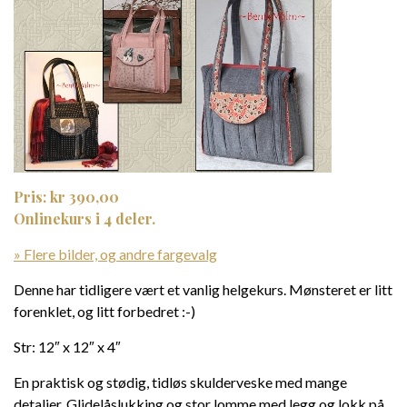
Pris: kr 390,00
Onlinekurs i 4 deler.
» Flere bilder, og andre fargevalg
Denne har tidligere vært et vanlig helgekurs. Mønsteret er litt
forenklet, og litt forbedret :-)
Str: 12″ x 12″ x 4″
En praktisk og stødig, tidløs skulderveske med mange
detaljer. Glidelåslukking og stor lomme med legg og lokk på