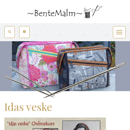
Toggle
navigat
Idas veske