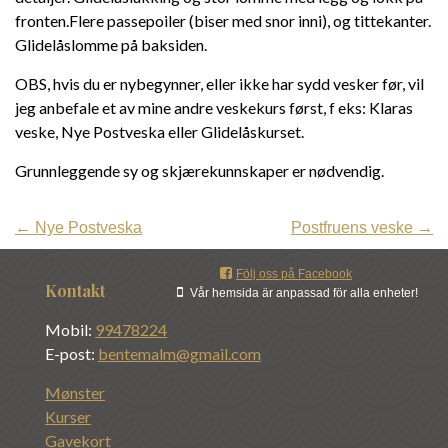
fronten.Flere passepoiler (biser med snor inni), og tittekanter.
Glidelåslomme på baksiden.
OBS, hvis du er nybegynner, eller ikke har sydd vesker før, vil
jeg anbefale et av mine andre veskekurs først, f eks: Klaras
veske, Nye Postveska eller Glidelåskurset.
Grunnleggende sy og skjærekunnskaper er nødvendig.
←
Nye Postveska
Postfruens veske
→
Följ oss på Facebook
Kontakt
Vår hemsida är anpassad för alla enheter!
Mobil:
99478224
E-post:
bentemalm@gmail.com
Mønster
Kurser
Gavekort