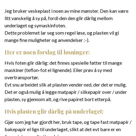
Jeg bruker veskeplast i noen av mine mønster. Den kan være
litt vanskelig å sy på, fordi den den glir dårlig mellom
underlaget og symaskinfoten.
Dette problemet lar seg som regel løse, og plasten vil gi
mange fine muligheter og anvendelser :-).
Her er noen forslag til løsninger:
Hvis foten glir dårlig: det finnes spesielle føtter til mange
maskiner (teflon-fot el lignende). Eller prøv å sy med
overtransportør.
Evt snu arbeidet slik at plasten vender ned, der det er mulig.
Det er også mulig å legge matpapir / silkepapir over / under
plasten, sy gjennom alt, og rive papiret bort etterpå.
Hvis plasten glir dårlig på underlaget:
Gjør som jeg har gjordt her, bruk tape, og tape fast matpapir /
bakepapir el lign til underlaget, slikt at det evt bare er en