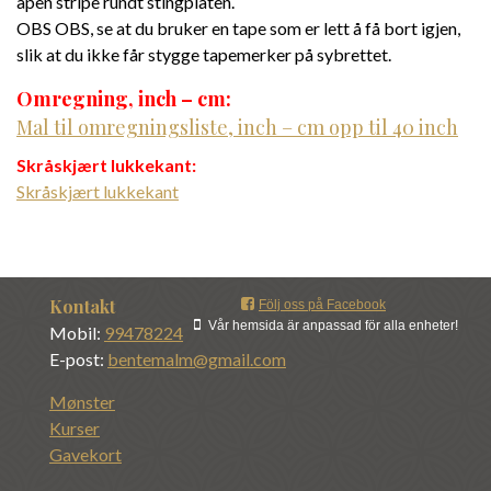
åpen stripe rundt stingplaten.
OBS OBS, se at du bruker en tape som er lett å få bort igjen,
slik at du ikke får stygge tapemerker på sybrettet.
Omregning, inch – cm:
Mal til omregningsliste, inch – cm opp til 40 inch
Skråskjært lukkekant:
Skråskjært lukkekant
Kontakt
Följ oss på Facebook
Vår hemsida är anpassad för alla enheter!
Mobil:
99478224
E-post:
bentemalm@gmail.com
Mønster
Kurser
Gavekort